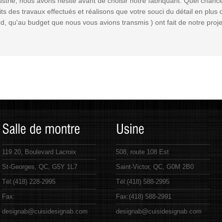
dustrie, nous avons hésité avant de choisir notre fabriquant. Quel chanc
s des travaux effectués et réalisons que votre souci du détail en plus
d, qu'au budget que nous vous avions transmis ) ont fait de notre proje
119 20, Boulevard Lacroix
508, route 108 Est
St-Georges, QC, G5Y 1L7
Saint-Victor, QC, G0M 2B0
Tél:
(418) 228-2995
Tél:
(418) 588-2995
Fax:
Fax:
(418) 588-2991
designab@cuisidesignab.com
designab@cuisidesignab.com