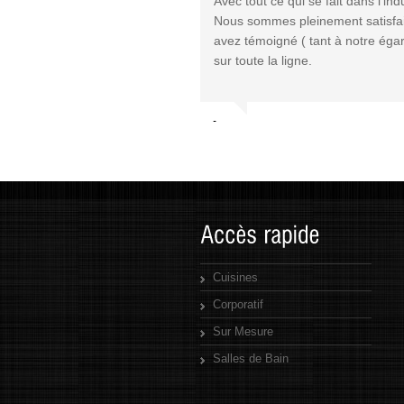
 résultats qui seront
Avec tout ce qui se fait dans l'in
 après la réalisation des
Nous sommes pleinement satisfait
avez témoigné ( tant à notre égar
sur toute la ligne.
Anonyme
Cuisines
Corporatif
Sur Mesure
Salles de Bain